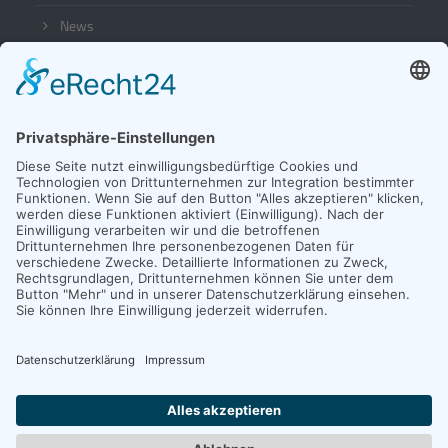
News
Seminare + Vorträge
Jobs
Downloads
Team
Kundenzugang
Socials